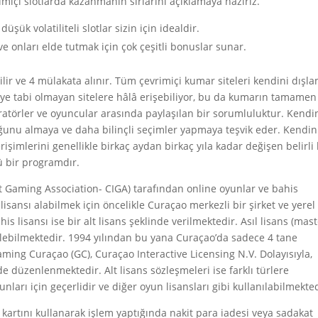
miçi slotlarda kazanmanın sırlarını açıklamaya hazırız.
üşük volatiliteli slotlar sizin için idealdir.
 onları elde tutmak için çok çeşitli bonuslar sunar.
ilir ve 4 mülakata alınır. Tüm çevrimiçi kumar siteleri kendini dışl
e tabi olmayan sitelere hâlâ erişebiliyor, bu da kumarın tamamen
atörler ve oyuncular arasında paylaşılan bir sorumluluktur. Kendi
unu almaya ve daha bilinçli seçimler yapmaya teşvik eder. Kendin
rişimlerini genellikle birkaç aydan birkaç yıla kadar değişen belirli 
ü bir programdır.
t Gaming Association- CIGA) tarafından online oyunlar ve bahis
isansı alabilmek için öncelikle Curaçao merkezli bir şirket ve yerel 
 lisansı ise bir alt lisans şeklinde verilmektedir. Asıl lisans (mas
rilebilmektedir. 1994 yılından bu yana Curaçao’da sadece 4 tane
ing Curaçao (GC), Curaçao Interactive Licensing N.V. Dolayısıyla,
de düzenlenmektedir. Alt lisans sözleşmeleri ise farklı türlere
nları için geçerlidir ve diğer oyun lisansları gibi kullanılabilmekted
i kartını kullanarak işlem yaptığında nakit para iadesi veya sadakat