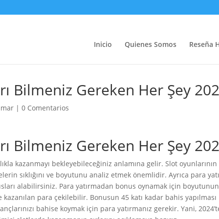
Inicio
Quienes Somos
Reseña H
arı Bilmeniz Gereken Her Şey 20
i mar
|
0 Comentarios
arı Bilmeniz Gereken Her Şey 20
sıklıkla kazanmayı bekleyebileceğiniz anlamına gelir. Slot oyunlarının
melerin sıklığını ve boyutunu analiz etmek önemlidir. Ayrıca para ya
sları alabilirsiniz. Para yatırmadan bonus oynamak için boyutunu
e kazanılan para çekilebilir. Bonusun 45 katı kadar bahis yapılması
azançlarınızı bahise koymak için para yatırmanız gerekir. Yani, 2024’t