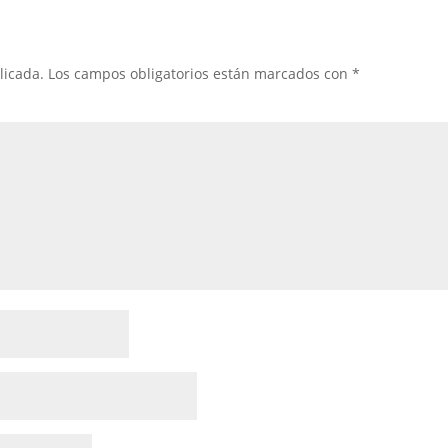
licada.
Los campos obligatorios están marcados con
*