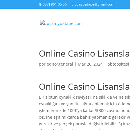
(037) 861 05 56
cbaguatape@gmail.com
Online Casino Lisansl
por
editorgeneral
|
Mar 26, 2024
|
pbtopsites
Online Casino Lisansl
Bir slotun oynaklık seviyesi, ne sıklıkla ve ne 
oynaklığını ve yanıltıcılığını anlamak için öde
işlemlerinizde 100€’ya kadar %300 casino bonu
x45’ine eşit miktarda bahis yapmanız gerekir v
gerekir ve gerçek parayla değiştirilebilir. 5) K