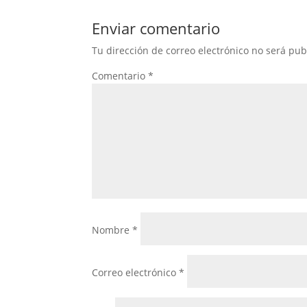
Enviar comentario
Tu dirección de correo electrónico no será pub
Comentario
*
Nombre
*
Correo electrónico
*