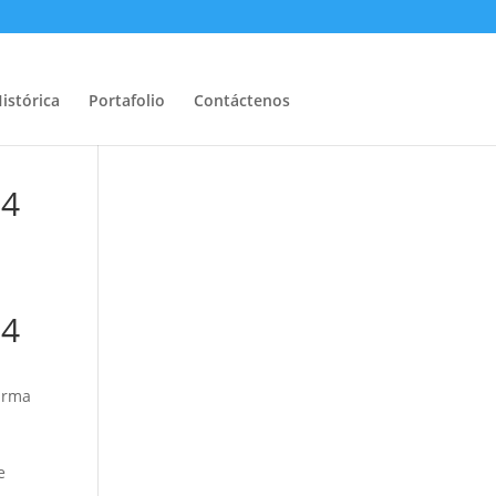
istórica
Portafolio
Contáctenos
24
24
tırma
n
e