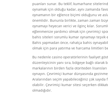
puanları sunar. Bu teklif, kumarhane sitelerinde
oynamak için olduğu kadar, aynı zamanda favor
oynamanın bir eğlence biçimi olduğunu ve asla 
önemlidir. Bununla birlikte, zaman zaman bü
oynamayı heyecan verici ve ilginç kılar. Soru
eğlenmenize yardımcı olmak için çevrimiçi spor b
bahis siteleri sorumlu kumar oynamayı teşvik e
Bahis yapmadan önce, rahatça bahis oynayabile
olmak için para yatırma ve harcama limitleri bel
Bu nedenle casino operatörlerinin faaliyet gös
düzenleyicinin yanı sıra, bölgeye bağlı olarak 
markalarının birden fazla otoriteden lisanslar
oynayın. Çevrimiçi kumar dünyasında gezinmek, ö
Aralarından seçim yapabileceğiniz çok sayıda f
olabilir. Çevrimiçi kumar sitesi seçerken dikka
olmadığıdır.