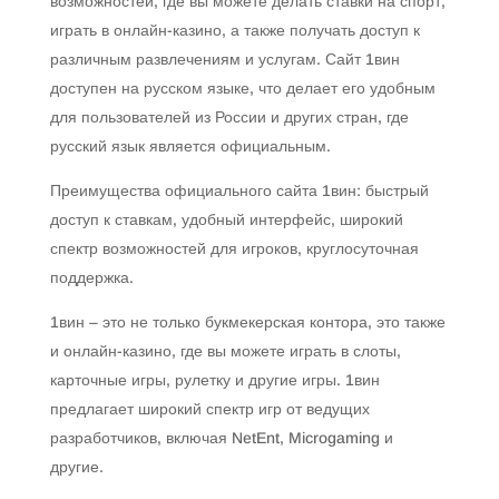
возможностей, где вы можете делать ставки на спорт,
играть в онлайн-казино, а также получать доступ к
различным развлечениям и услугам. Сайт 1вин
доступен на русском языке, что делает его удобным
для пользователей из России и других стран, где
русский язык является официальным.
Преимущества официального сайта 1вин: быстрый
доступ к ставкам, удобный интерфейс, широкий
спектр возможностей для игроков, круглосуточная
поддержка.
1вин – это не только букмекерская контора, это также
и онлайн-казино, где вы можете играть в слоты,
карточные игры, рулетку и другие игры. 1вин
предлагает широкий спектр игр от ведущих
разработчиков, включая NetEnt, Microgaming и
другие.