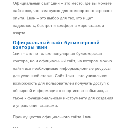
Официальный сайт 1вин – это место, где вы можете
найти все, что вам нужно для комфортного игрового
опыта. 1вин – это выбор для тех, кто ищет
надежность, быстрот и комфорт в мире ставок и
азарта.
Официальный сайт букмекерской
конторы 1вин
1вин – это не только популярная букмекерская
контора, но и официальный сайт, на котором можно
найти все необходимые информационные ресурсы
для успешной ставки. Сайт 1вин – это уникальная
возможность для пользователей получать доступ к
обширной информации о спортивных событиях, а
также к функциональному инструменту для создания
и управления ставками.
Преимущества официального сайта 1вин