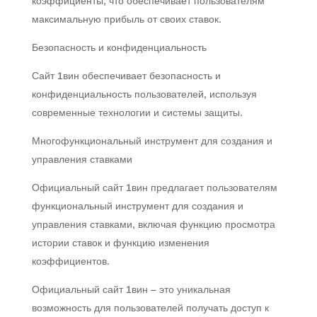
коэффициенты, что обеспечивает пользователям
максимальную прибыль от своих ставок.
Безопасность и конфиденциальность
Сайт 1вин обеспечивает безопасность и
конфиденциальность пользователей, используя
современные технологии и системы защиты.
Многофункциональный инструмент для создания и
управления ставками
Официальный сайт 1вин предлагает пользователям
функциональный инструмент для создания и
управления ставками, включая функцию просмотра
истории ставок и функцию изменения
коэффициентов.
Официальный сайт 1вин – это уникальная
возможность для пользователей получать доступ к