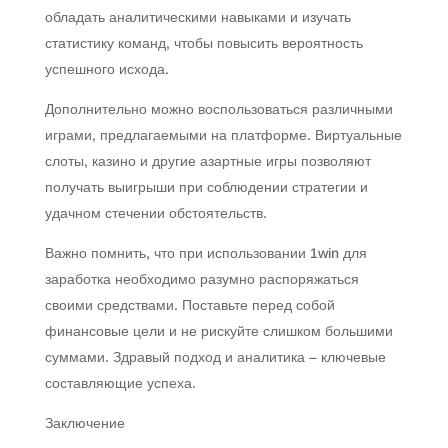
обладать аналитическими навыками и изучать
статистику команд, чтобы повысить вероятность
успешного исхода.
Дополнительно можно воспользоваться различными
играми, предлагаемыми на платформе. Виртуальные
слоты, казино и другие азартные игры позволяют
получать выигрыши при соблюдении стратегии и
удачном стечении обстоятельств.
Важно помнить, что при использовании 1win для
заработка необходимо разумно распоряжаться
своими средствами. Поставьте перед собой
финансовые цели и не рискуйте слишком большими
суммами. Здравый подход и аналитика – ключевые
составляющие успеха.
Заключение