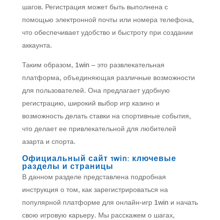
шагов. Регистрация может быть выполнена с
помощью электронной почты или номера телефона,
что обеспечивает удобство и быстроту при создании
аккаунта.
Таким образом, 1win – это развлекательная
платформа, объединяющая различные возможности
для пользователей. Она предлагает удобную
регистрацию, широкий выбор игр казино и
возможность делать ставки на спортивные события,
что делает ее привлекательной для любителей
азарта и спорта.
Официальный сайт 1win: ключевые
разделы и страницы
В данном разделе представлена подробная
инструкция о том, как зарегистрироваться на
популярной платформе для онлайн-игр 1win и начать
свою игровую карьеру. Мы расскажем о шагах,