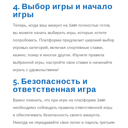
4. Выбор игры и начало
игры
Теперь, когда ваш аккаунт на 1win полностью готов,
вы можете начать выбирать игры, которые хотите
попробовать. Платформа предлагает широкий выбор
игровых категорий, включая спортивные ставки,
казино, покер и многое другое. Изучите правила
выбранной игры, настройте свои ставки и начинайте
играть с удовольствием!
5. Безопасность и
ответственная игра
Важно помнить, что при игре на платформе 1win
необходимо соблюдать правила ответственной игры
и обеспечивать безопасность своего аккаунта.
Никогда не передавайте свои логин и пароль третьим