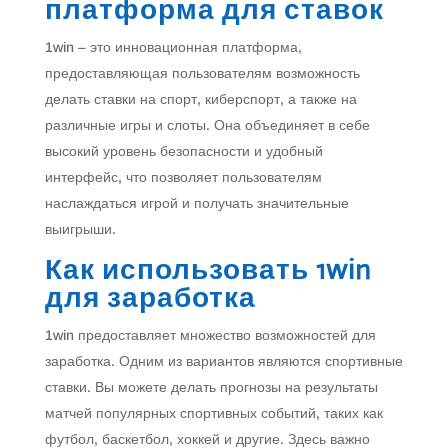
платформа для ставок
1win – это инновационная платформа,
предоставляющая пользователям возможность
делать ставки на спорт, киберспорт, а также на
различные игры и слоты. Она объединяет в себе
высокий уровень безопасности и удобный
интерфейс, что позволяет пользователям
наслаждаться игрой и получать значительные
выигрыши.
Как использовать 1win
для заработка
1win предоставляет множество возможностей для
заработка. Одним из вариантов являются спортивные
ставки. Вы можете делать прогнозы на результаты
матчей популярных спортивных событий, таких как
футбол, баскетбол, хоккей и другие. Здесь важно