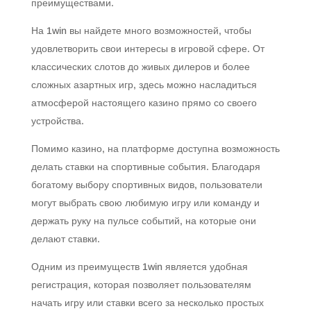
преимуществами.
На 1win вы найдете много возможностей, чтобы
удовлетворить свои интересы в игровой сфере. От
классических слотов до живых дилеров и более
сложных азартных игр, здесь можно насладиться
атмосферой настоящего казино прямо со своего
устройства.
Помимо казино, на платформе доступна возможность
делать ставки на спортивные события. Благодаря
богатому выбору спортивных видов, пользователи
могут выбрать свою любимую игру или команду и
держать руку на пульсе событий, на которые они
делают ставки.
Одним из преимуществ 1win является удобная
регистрация, которая позволяет пользователям
начать игру или ставки всего за несколько простых