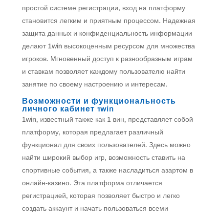
простой системе регистрации, вход на платформу
становится легким и приятным процессом. Надежная
защита данных и конфиденциальность информации
делают 1win высокоценным ресурсом для множества
игроков. Мгновенный доступ к разнообразным играм
и ставкам позволяет каждому пользователю найти
занятие по своему настроению и интересам.
Возможности и функциональность
личного кабинет 1win
1win, известный также как 1 вин, представляет собой
платформу, которая предлагает различный
функционал для своих пользователей. Здесь можно
найти широкий выбор игр, возможность ставить на
спортивные события, а также насладиться азартом в
онлайн-казино. Эта платформа отличается
регистрацией, которая позволяет быстро и легко
создать аккаунт и начать пользоваться всеми