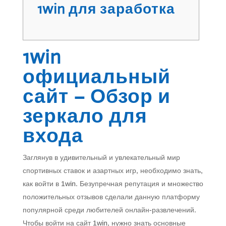
1win для заработка
1win
официальный
сайт – Обзор и
зеркало для
входа
Заглянув в удивительный и увлекательный мир
спортивных ставок и азартных игр, необходимо знать,
как войти в 1win. Безупречная репутация и множество
положительных отзывов сделали данную платформу
популярной среди любителей онлайн-развлечений.
Чтобы войти на сайт 1win, нужно знать основные