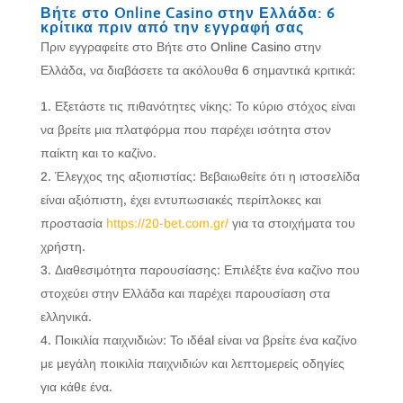
Βήτε στο Online Casino στην Ελλάδα: 6
κρίτικα πριν από την εγγραφή σας
Πριν εγγραφείτε στο Βήτε στο Online Casino στην
Ελλάδα, να διαβάσετε τα ακόλουθα 6 σημαντικά κριτικά:
1. Εξετάστε τις πιθανότητες νίκης: Το κύριο στόχος είναι
να βρείτε μια πλατφόρμα που παρέχει ισότητα στον
παίκτη και το καζίνο.
2. Έλεγχος της αξιοπιστίας: Βεβαιωθείτε ότι η ιστοσελίδα
είναι αξιόπιστη, έχει εντυπωσιακές περίπλοκες και
προστασία
https://20-bet.com.gr/
για τα στοιχήματα του
χρήστη.
3. Διαθεσιμότητα παρουσίασης: Επιλέξτε ένα καζίνο που
στοχεύει στην Ελλάδα και παρέχει παρουσίαση στα
ελληνικά.
4. Ποικιλία παιχνιδιών: Το ιδéal είναι να βρείτε ένα καζίνο
με μεγάλη ποικιλία παιχνιδιών και λεπτομερείς οδηγίες
για κάθε ένα.