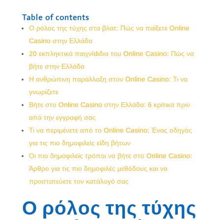
Table of contents
Ο ρόλος της τύχης στα βλατ: Πώς να παίξετε Online
Casino στην Ελλάδα
20 εκπληκτικά παιχνídιδια του Online Casino: Πώς να
βήτε στην Ελλάδα
Η ανθρώπινη παράλλαξη στον Online Casino: Τι να
γνωρίζετε
Βήτε στο Online Casino στην Ελλάδα: 6 κρίτικα πριν
από την εγγραφή σας
Τι να περιμένετε από το Online Casino; Ένας οδηγός
για τις πιο δημοφιλείς είδη βήτων
Οι πιο δημοφιλείς τρόποι να βήτε στο Online Casino:
Άρθρο για τις πιο δημοφιλές μεθόδους και να
προστατεύετε τον κατάλογό σας
Ο ρόλος της τύχης