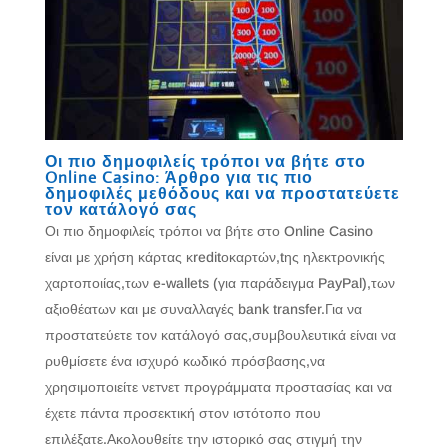
Οι πιο δημοφιλείς τρόποι να βήτε στο
Online Casino: Άρθρο για τις πιο
δημοφιλές μεθόδους και να προστατεύετε
τον κατάλογό σας
Οι πιο δημοφιλείς τρόποι να βήτε στο Online Casino
είναι με χρήση κάρτας κreditοκαρτών,tης ηλεκτρονικής
χαρτοποιίας,των e-wallets (για παράδειγμα PayPal),των
αξιοθέατων και με συναλλαγές bank transfer.Για να
προστατεύετε τον κατάλογό σας,συμβουλευτικά είναι να
ρυθμίσετε ένα ισχυρό κωδικό πρόσβασης,να
χρησιμοποιείτε νεтνετ προγράμματα προστασίας και να
έχετε πάντα προσεκτική στον ιστότοπο που
επιλέξατε.Ακολουθείτε την ιστορικό σας στιγμή την