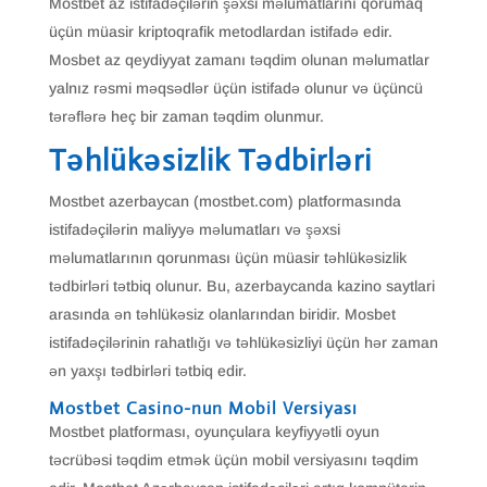
Mostbet az istifadəçilərin şəxsi məlumatlarını qorumaq
üçün müasir kriptoqrafik metodlardan istifadə edir.
Mosbet az qeydiyyat zamanı təqdim olunan məlumatlar
yalnız rəsmi məqsədlər üçün istifadə olunur və üçüncü
tərəflərə heç bir zaman təqdim olunmur.
Təhlükəsizlik Tədbirləri
Mostbet azerbaycan (mostbet.com) platformasında
istifadəçilərin maliyyə məlumatları və şəxsi
məlumatlarının qorunması üçün müasir təhlükəsizlik
tədbirləri tətbiq olunur. Bu, azerbaycanda kazino saytlari
arasında ən təhlükəsiz olanlarından biridir. Mosbet
istifadəçilərinin rahatlığı və təhlükəsizliyi üçün hər zaman
ən yaxşı tədbirləri tətbiq edir.
Mostbet Casino-nun Mobil Versiyası
Mostbet platforması, oyunçulara keyfiyyətli oyun
təcrübəsi təqdim etmək üçün mobil versiyasını təqdim