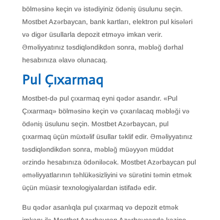
bölməsinə keçin və istədiyiniz ödəniş üsulunu seçin.
Mostbet Azərbaycan, bank kartları, elektron pul kisələri
və digər üsullarla depozit etməyə imkan verir.
Əməliyyatınız təsdiqləndikdən sonra, məbləğ dərhal
hesabınıza əlavə olunacaq.
Pul Çıxarmaq
Mostbet-də pul çıxarmaq eyni qədər asandır. «Pul
Çıxarmaq» bölməsinə keçin və çıxarılacaq məbləği və
ödəniş üsulunu seçin. Mostbet Azərbaycan, pul
çıxarmaq üçün müxtəlif üsullar təklif edir. Əməliyyatınız
təsdiqləndikdən sonra, məbləğ müəyyən müddət
ərzində hesabınıza ödəniləcək. Mostbet Azərbaycan pul
əməliyyatlarının təhlükəsizliyini və sürətini təmin etmək
üçün müasir texnologiyalardan istifadə edir.
Bu qədər asanlıqla pul çıxarmaq və depozit etmək