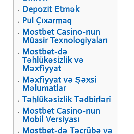
Depozit Etmək
Pul Çıxarmaq
Mostbet Casino-nun
Müasir Texnologiyaları
Mostbet-də
Təhlükəsizlik və
Məxfiyyat
Məxfiyyat və Şəxsi
Məlumatlar
Təhlükəsizlik Tədbirləri
Mostbet Casino-nun
Mobil Versiyası
Mostbet-də Təcrübə və