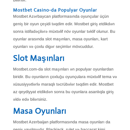
bilərlər.
Mostbet Casino-da Populyar Oyunlar
Mostbet Azərbaycan platformasında oyunçular üçün
geniş bir oyun çeşidi təqdim edir. Mostbet giriş etdikdən
sonra istifadəçilərə müxtəlif növ oyunlar təklif olunur. Bu
oyunlar arasında slot maşınları, masa oyunları, kart
oyunları və çoxlu digər seçimlər mövcuddur.
Slot Maşınları
Mostbet.com-da slot maşınları ən populyar oyunlardan
biridir. Bu oyunların çoxluğu oyunçulara müxtəlif tema və
xüsusiyyətlərlə maraqlı təcrübələr təqdim edir. Mostbet
az qeydiyyat etdikdən sonra bu oyunlara asanlıqla giriş
əldə edə bilərsiniz.
Masa Oyunları
Mostbet Azerbaijan platformasında masa oyunları da
geniş yayılmışdır. Blackjack, rulet və baccarat kimi