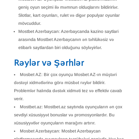
geniş oyun seçimi ilə məmnun olduqlarını bildirirlər.
Slotlar, kart oyunları, rulet və digər populyar oyunlar
mövcuddur.
Mostbet Azerbaycan: Azerbaycanda kazino saytlari
arasında Mostbet Azerbaycanın ən təhlükəsiz və
etibarlı saytlardan biri olduğunu söyləyirlər.
Rəylər və Şərhlər
Mosbet AZ: Bir çox oyunçu Mosbet AZ-ın müştəri
dəstəyi xidmətlərinə görə müsbət rəylər bildirir.
Problemlər halında dəstək xidməti tez və effektiv cavab
verir.
Mostbet.az: Mostbet.az saytında oyunçuların ən çox
sevdiyi xüsusiyyət bonuslar və promosyonlardır. Bu
xüsusiyyətlər oyunçuların marağını artırır.
Mosbet Azerbaycan: Mosbet Azerbaycan