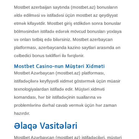
Mostbet azerbaijan saytında (mostbet.az) bonusların
əldə edilməsi və istifadəsi üçün mostbet az qeydiyyat
etmək kifayətdir. Mostbet giriş etdikdən sonra bonuslar
bölməsindən istifadə edərək mövcud bonusları yoxlaya
və onları tətbiq edə bilərsiniz. Mostbet azerbaycan
platforması, azerbaycanda kazino saytlari arasında ən
cəlbedici bonus təklifləri ilə fərqlənir.
Mostbet Casino-nun Müştəri Xidməti
Mostbet Azərbaycan (mostbet.az) platforması,
istifadəçilərə keyfiyyətli xidmət göstərmək üçün müasir
texnologiyalardan istifadə edir. Müştəri xidməti
komandası, hər bir istifadəçinin suallarına və
problemlərinə dərhal cavab vermək üçün hər zaman
hazırdır.
Əlaqə Vasitələri
Mostbet Azərbaycan (mostbet az) istifadəçiləri, müştəri