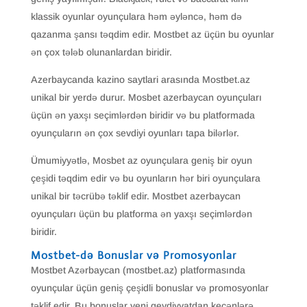
klassik oyunlar oyunçulara həm əyləncə, həm də
qazanma şansı təqdim edir. Mostbet az üçün bu oyunlar
ən çox tələb olunanlardan biridir.
Azerbaycanda kazino saytlari arasında Mostbet.az
unikal bir yerdə durur. Mosbet azerbaycan oyunçuları
üçün ən yaxşı seçimlərdən biridir və bu platformada
oyunçuların ən çox sevdiyi oyunları tapa bilərlər.
Ümumiyyətlə, Mosbet az oyunçulara geniş bir oyun
çeşidi təqdim edir və bu oyunların hər biri oyunçulara
unikal bir təcrübə təklif edir. Mostbet azerbaycan
oyunçuları üçün bu platforma ən yaxşı seçimlərdən
biridir.
Mostbet-də Bonuslar və Promosyonlar
Mostbet Azərbaycan (mostbet.az) platformasında
oyunçular üçün geniş çeşidli bonuslar və promosyonlar
təklif edir. Bu bonuslar yeni qeydiyyatdan keçənlərə,