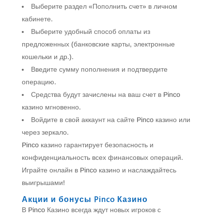
Выберите раздел «Пополнить счет» в личном
кабинете.
Выберите удобный способ оплаты из
предложенных (банковские карты, электронные
кошельки и др.).
Введите сумму пополнения и подтвердите
операцию.
Средства будут зачислены на ваш счет в Pinco
казино мгновенно.
Войдите в свой аккаунт на сайте Pinco казино или
через зеркало.
Pinco казино гарантирует безопасность и
конфиденциальность всех финансовых операций.
Играйте онлайн в Pinco казино и наслаждайтесь
выигрышами!
Акции и бонусы Pinco Казино
В Pinco Казино всегда ждут новых игроков с