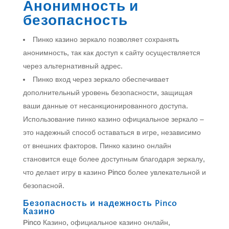
Анонимность и
безопасность
Пинко казино зеркало позволяет сохранять
анонимность, так как доступ к сайту осуществляется
через альтернативный адрес.
Пинко вход через зеркало обеспечивает
дополнительный уровень безопасности, защищая
ваши данные от несанкционированного доступа.
Использование пинко казино официальное зеркало –
это надежный способ оставаться в игре, независимо
от внешних факторов. Пинко казино онлайн
становится еще более доступным благодаря зеркалу,
что делает игру в казино Pinco более увлекательной и
безопасной.
Безопасность и надежность Pinco
Казино
Pinco Казино, официальное казино онлайн,