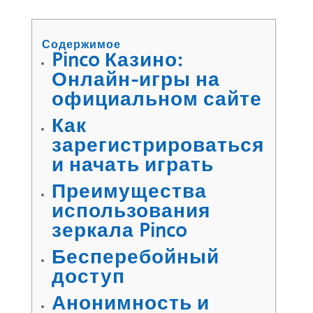
Содержимое
Pinco Казино:
Онлайн-игры на
официальном сайте
Как
зарегистрироваться
и начать играть
Преимущества
использования
зеркала Pinco
Бесперебойный
доступ
Анонимность и