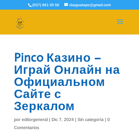
(037) 861 05 56
cbaguatape@gmail.com
Pinco Казино –
Играй Онлайн на
Официальном
Сайте с
Зеркалом
por
editorgeneral
|
Dic 7, 2024
|
Sin categoría
|
0
Comentarios