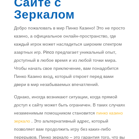
Сайте с
Зеркалом
Добро пожаловать в мир Пинко Казино! Это не просто
казино, а официальное онлайн-пространство, где
каждый игрок может насладиться широким спектром
азартных игр. Pinco предлагает уникальный опыт,
доступный в любое время и из любой точки мира.
Чтобы начать свое приключение, вам понадобится
Пинко Казино вход, который откроет перед вами
двери в мир незабываемых впечатлений.
Однако, иногда возникают ситуации, когда прямой
доступ к сайту может быть ограничен. В таких случаях
незаменимым помощником становится
пинко казино
зеркало
. Это альтернативный адрес, который
позволяет вам продолжить игру без каких-либо
перерывов. Пинко зеркало – это гарантия того, что вы