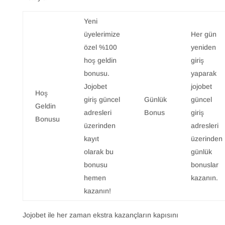
Yeni
üyelerimize
Her gün
özel %100
yeniden
hoş geldin
giriş
bonusu.
yaparak
Jojobet
jojobet
Hoş
giriş güncel
Günlük
güncel
Geldin
adresleri
Bonus
giriş
Bonusu
üzerinden
adresleri
kayıt
üzerinden
olarak bu
günlük
bonusu
bonuslar
hemen
kazanın.
kazanın!
Jojobet ile her zaman ekstra kazançların kapısını