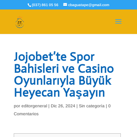
(037) 861 05 56
cbaguatape@gmail.com
Jojobet’te Spor
Bahisleri ve Casino
Oyunlarıyla Büyük
Heyecan Yaşayın
por
editorgeneral
|
Dic 26, 2024
|
Sin categoría
|
0
Comentarios