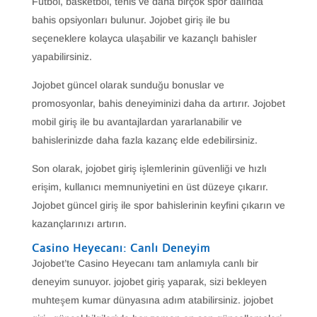
Futbol, basketbol, tenis ve daha birçok spor dalında
bahis opsiyonları bulunur. Jojobet giriş ile bu
seçeneklere kolayca ulaşabilir ve kazançlı bahisler
yapabilirsiniz.
Jojobet güncel olarak sunduğu bonuslar ve
promosyonlar, bahis deneyiminizi daha da artırır. Jojobet
mobil giriş ile bu avantajlardan yararlanabilir ve
bahislerinizde daha fazla kazanç elde edebilirsiniz.
Son olarak, jojobet giriş işlemlerinin güvenliği ve hızlı
erişim, kullanıcı memnuniyetini en üst düzeye çıkarır.
Jojobet güncel giriş ile spor bahislerinin keyfini çıkarın ve
kazançlarınızı artırın.
Casino Heyecanı: Canlı Deneyim
Jojobet’te Casino Heyecanı tam anlamıyla canlı bir
deneyim sunuyor. jojobet giriş yaparak, sizi bekleyen
muhteşem kumar dünyasına adım atabilirsiniz. jojobet