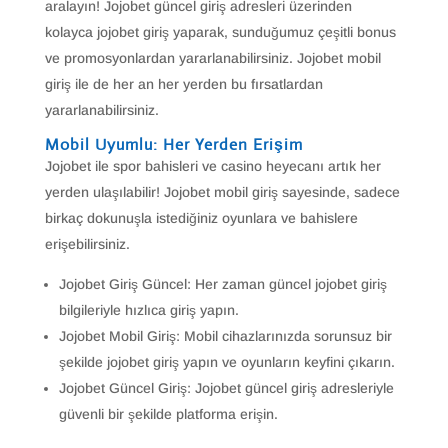
aralayın! Jojobet güncel giriş adresleri üzerinden
kolayca jojobet giriş yaparak, sunduğumuz çeşitli bonus
ve promosyonlardan yararlanabilirsiniz. Jojobet mobil
giriş ile de her an her yerden bu fırsatlardan
yararlanabilirsiniz.
Mobil Uyumlu: Her Yerden Erişim
Jojobet ile spor bahisleri ve casino heyecanı artık her
yerden ulaşılabilir! Jojobet mobil giriş sayesinde, sadece
birkaç dokunuşla istediğiniz oyunlara ve bahislere
erişebilirsiniz.
Jojobet Giriş Güncel: Her zaman güncel jojobet giriş
bilgileriyle hızlıca giriş yapın.
Jojobet Mobil Giriş: Mobil cihazlarınızda sorunsuz bir
şekilde jojobet giriş yapın ve oyunların keyfini çıkarın.
Jojobet Güncel Giriş: Jojobet güncel giriş adresleriyle
güvenli bir şekilde platforma erişin.