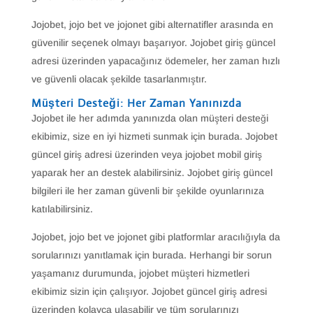
Jojobet, jojo bet ve jojonet gibi alternatifler arasında en
güvenilir seçenek olmayı başarıyor. Jojobet giriş güncel
adresi üzerinden yapacağınız ödemeler, her zaman hızlı
ve güvenli olacak şekilde tasarlanmıştır.
Müşteri Desteği: Her Zaman Yanınızda
Jojobet ile her adımda yanınızda olan müşteri desteği
ekibimiz, size en iyi hizmeti sunmak için burada. Jojobet
güncel giriş adresi üzerinden veya jojobet mobil giriş
yaparak her an destek alabilirsiniz. Jojobet giriş güncel
bilgileri ile her zaman güvenli bir şekilde oyunlarınıza
katılabilirsiniz.
Jojobet, jojo bet ve jojonet gibi platformlar aracılığıyla da
sorularınızı yanıtlamak için burada. Herhangi bir sorun
yaşamanız durumunda, jojobet müşteri hizmetleri
ekibimiz sizin için çalışıyor. Jojobet güncel giriş adresi
üzerinden kolayca ulaşabilir ve tüm sorularınızı