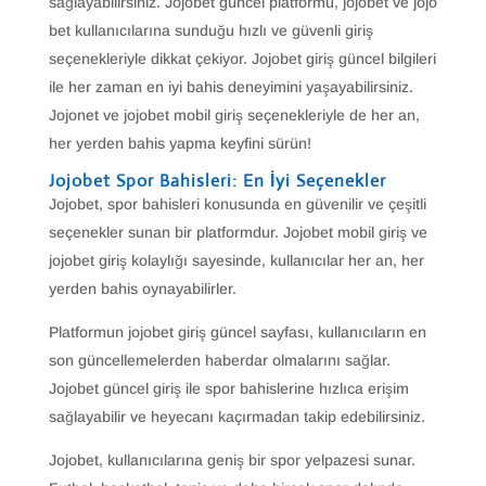
sağlayabilirsiniz. Jojobet güncel platformu, jojobet ve jojo
bet kullanıcılarına sunduğu hızlı ve güvenli giriş
seçenekleriyle dikkat çekiyor. Jojobet giriş güncel bilgileri
ile her zaman en iyi bahis deneyimini yaşayabilirsiniz.
Jojonet ve jojobet mobil giriş seçenekleriyle de her an,
her yerden bahis yapma keyfini sürün!
Jojobet Spor Bahisleri: En İyi Seçenekler
Jojobet, spor bahisleri konusunda en güvenilir ve çeşitli
seçenekler sunan bir platformdur. Jojobet mobil giriş ve
jojobet giriş kolaylığı sayesinde, kullanıcılar her an, her
yerden bahis oynayabilirler.
Platformun jojobet giriş güncel sayfası, kullanıcıların en
son güncellemelerden haberdar olmalarını sağlar.
Jojobet güncel giriş ile spor bahislerine hızlıca erişim
sağlayabilir ve heyecanı kaçırmadan takip edebilirsiniz.
Jojobet, kullanıcılarına geniş bir spor yelpazesi sunar.