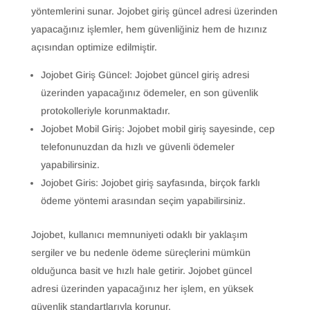
yöntemlerini sunar. Jojobet giriş güncel adresi üzerinden
yapacağınız işlemler, hem güvenliğiniz hem de hızınız
açısından optimize edilmiştir.
Jojobet Giriş Güncel: Jojobet güncel giriş adresi
üzerinden yapacağınız ödemeler, en son güvenlik
protokolleriyle korunmaktadır.
Jojobet Mobil Giriş: Jojobet mobil giriş sayesinde, cep
telefonunuzdan da hızlı ve güvenli ödemeler
yapabilirsiniz.
Jojobet Giris: Jojobet giriş sayfasında, birçok farklı
ödeme yöntemi arasından seçim yapabilirsiniz.
Jojobet, kullanıcı memnuniyeti odaklı bir yaklaşım
sergiler ve bu nedenle ödeme süreçlerini mümkün
olduğunca basit ve hızlı hale getirir. Jojobet güncel
adresi üzerinden yapacağınız her işlem, en yüksek
güvenlik standartlarıyla korunur.