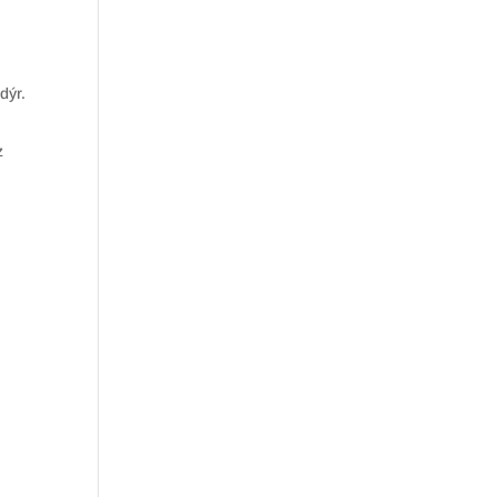
dýr.
z