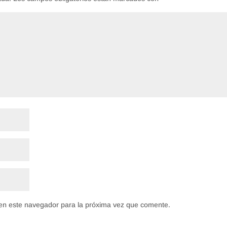
en este navegador para la próxima vez que comente.