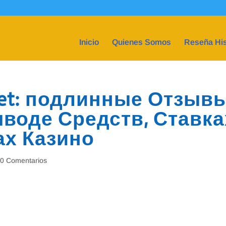
Inicio
Quienes Somos
Reseña His
bet: подлинные Отзыв
воде Средств, Ставка
ах Казино
|
0 Comentarios