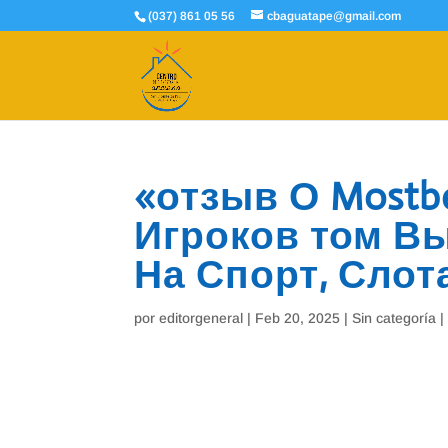
(037) 861 05 56
cbaguatape@gmail.com
«отзыв О Most
Игроков том Вы
На Спорт, Слот
por
editorgeneral
|
Feb 20, 2025
|
Sin categoría