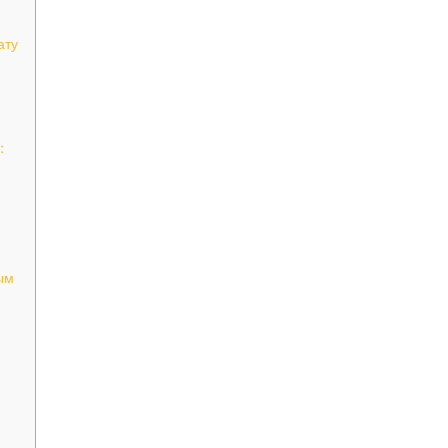
ату
:
ым