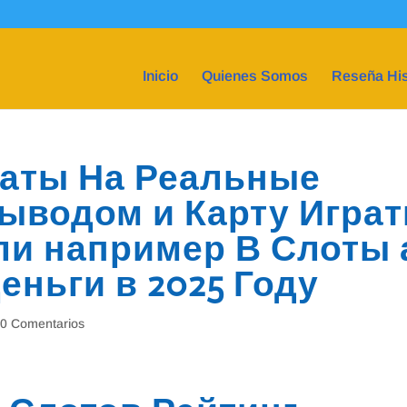
Inicio
Quienes Somos
Reseña His
аты На Реальные
ыводом и Карту Играт
ли например В Слоты 
ньги в 2025 Году
|
0 Comentarios