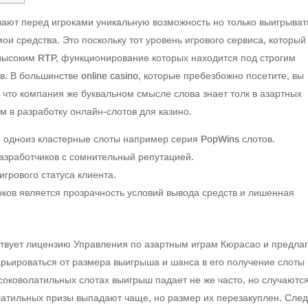
вают перед игроками уникальную возможность но только выигрыват
и средства. Это поскольку тот уровень игрового сервиса, который
ысоким RTP, функционирование которых находится под строгим
. В большинстве online casino, которые пребезбожно посетите, вы
е, что компания же буквальном смысле слова знает толк в азартных
ом в разработку онлайн-слотов для казино.
 одноиз кластерные слоты например серия PopWins слотов.
разработчиков с сомнительный репутацией.
грового статуса клиента.
ков является прозрачность условий вывода средств и лишенная
твует лицензию Управления по азартным играм Кюрасао и предла
варьироваться от размера выигрыша и шанса в его получение слоты
соковолатильных слотах выигрыш падает не же часто, но случаютс
олатильных призы выпадают чаще, но размер их перезакуплен. Сле