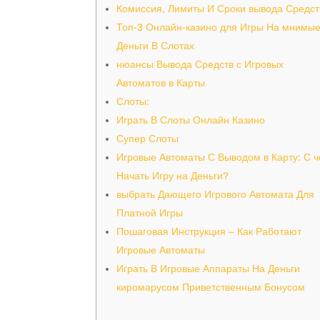
Комиссия, Лимиты И Сроки вывода Средст
Топ-3 Онлайн-казино для Игры На мнимы
Деньги В Слотах
нюансы Вывода Средств с Игровых
Автоматов в Карты
Слоты:
Играть В Слоты Онлайн Казино
Супер Слоты
Игровые Автоматы С Выводом в Карту: С ч
Начать Игру на Деньги?
выбрать Дающего Игрового Автомата Для
Платной Игры
Пошаговая Инструкция – Как Работают
Игровые Автоматы
Играть В Игровые Аппараты На Деньги
киромарусом Приветственным Бонусом