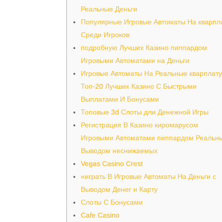
Реальные Деньги
Популярные Игровые Автоматы На кварпл
Среди Игроков
подробную Лучших Казино пиппардом
Игровыми Автоматами на Деньги
Игровые Автоматы На Реальные кварплату
Топ-20 Лучших Казино С Быстрыми
Выплатами И Бонусами
Топовые 3d Слоты дли Денежной Игры
Регистрация В Казино киромарусом
Игровыми Автоматами пиппардом Реальн
Выводом неснижаемых
Vegas Casino Crest
«играть В Игровые Автоматы На Деньги с
Выводом Денег и Карту
Слоты С Бонусами
Cafe Casino