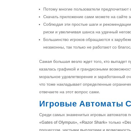
Потому многие пользователи предпочитают с
Скачать приложение сами можете на сайте з
Соблюдая эти простые шаги и рекомендации
риски и увеличивая шанса на удачный негов
Большинство игроков обращаются к зарубеж
незаконны, так только не работают со благо
Самая большая везло ждет того, кто выпадет
казалась графикой и грандиозными возможнос
моральное удовлетворение и заработанный очк
что тоже накладывает определенные ограничен
отвечаете на этот вопрос сами.
Игровые Автоматы С
Среди самых знаменитых игровых автоматов по
«Gates of Olympus», «Razor Shark» только «De
процессом, частыми выплатами и возможность