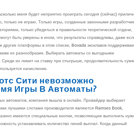
сколько меня будет неприятно проиграть сегодня (сейчас) прилич
о, только не играю. Только игры, созданные законными разработчи
ториями, только убедиться в правильности теоретической отдачи,
могут быть уверены в ином, что результаты справедливы, даже есл
к и другие платформы в этом списке, Bovada эксклавов поддерживае
также их разнообразие. Выбирать автоматы со выгодными
. Среди их лимит на ставку при отыгрыше, продолжительность сум
спользуется начисление.
лотс Сити невозможно
емя Игры В Автоматы?
ых автоматов, компания вышла в онлайн. Провайдер выбирает
мыми лучшими слотами производителя являются Ramses Book,
тах казино имеются специальные кнопки, позволяющие выполнить нуж
можность устанавливать количество линий выплат. Когда данный
.