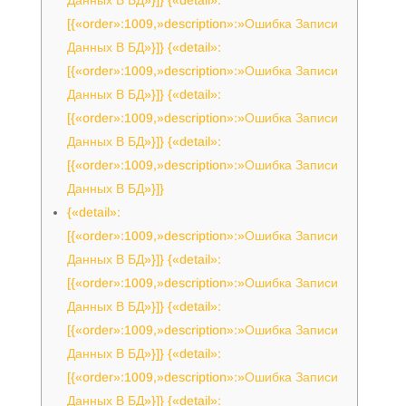
Данных В БД»}]} {«detail»:
[{«order»:1009,»description»:»Ошибка Записи
Данных В БД»}]} {«detail»:
[{«order»:1009,»description»:»Ошибка Записи
Данных В БД»}]} {«detail»:
[{«order»:1009,»description»:»Ошибка Записи
Данных В БД»}]} {«detail»:
[{«order»:1009,»description»:»Ошибка Записи
Данных В БД»}]}
{«detail»:
[{«order»:1009,»description»:»Ошибка Записи
Данных В БД»}]} {«detail»:
[{«order»:1009,»description»:»Ошибка Записи
Данных В БД»}]} {«detail»:
[{«order»:1009,»description»:»Ошибка Записи
Данных В БД»}]} {«detail»:
[{«order»:1009,»description»:»Ошибка Записи
Данных В БД»}]} {«detail»: