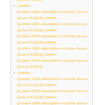
{«detail»:
[{«order»:1009,»description»:»Ошибка Записи
Данных В БД»}]} {«detail»:
[{«order»:1009,»description»:»Ошибка Записи
Данных В БД»}]} {«detail»:
[{«order»:1009,»description»:»Ошибка Записи
Данных В БД»}]} {«detail»:
[{«order»:1009,»description»:»Ошибка Записи
Данных В БД»}]} {«detail»:
[{«order»:1009,»description»:»Ошибка Записи
Данных В БД»}]}
{«detail»:
[{«order»:1009,»description»:»Ошибка Записи
Данных В БД»}]} {«detail»:
[{«order»:1009,»description»:»Ошибка Записи
Данных В БД»}]} {«detail»:
[{«order»:1009,»description»:»Ошибка Записи