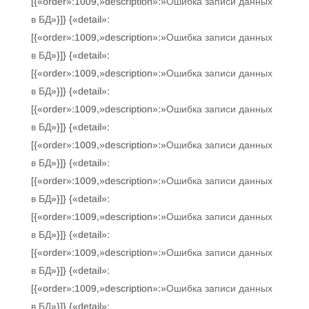
[{«order»:1009,»description»:»Ошибка записи данных
в БД»}]} {«detail»:
[{«order»:1009,»description»:»Ошибка записи данных
в БД»}]} {«detail»:
[{«order»:1009,»description»:»Ошибка записи данных
в БД»}]} {«detail»:
[{«order»:1009,»description»:»Ошибка записи данных
в БД»}]} {«detail»:
[{«order»:1009,»description»:»Ошибка записи данных
в БД»}]} {«detail»:
[{«order»:1009,»description»:»Ошибка записи данных
в БД»}]} {«detail»:
[{«order»:1009,»description»:»Ошибка записи данных
в БД»}]} {«detail»:
[{«order»:1009,»description»:»Ошибка записи данных
в БД»}]} {«detail»:
[{«order»:1009,»description»:»Ошибка записи данных
в БД»}]} {«detail»: