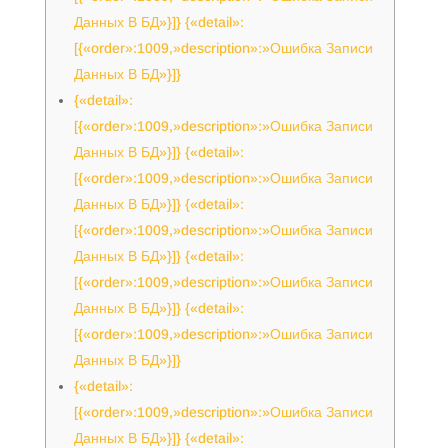
Данных В БД»}]} {«detail»:
[{«order»:1009,»description»:»Ошибка Записи
Данных В БД»}]}
{«detail»:
[{«order»:1009,»description»:»Ошибка Записи
Данных В БД»}]} {«detail»:
[{«order»:1009,»description»:»Ошибка Записи
Данных В БД»}]} {«detail»:
[{«order»:1009,»description»:»Ошибка Записи
Данных В БД»}]} {«detail»:
[{«order»:1009,»description»:»Ошибка Записи
Данных В БД»}]} {«detail»:
[{«order»:1009,»description»:»Ошибка Записи
Данных В БД»}]}
{«detail»:
[{«order»:1009,»description»:»Ошибка Записи
Данных В БД»}]} {«detail»: