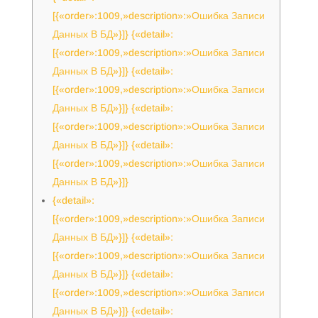
[{«order»:1009,»description»:»Ошибка Записи
Данных В БД»}]} {«detail»:
[{«order»:1009,»description»:»Ошибка Записи
Данных В БД»}]} {«detail»:
[{«order»:1009,»description»:»Ошибка Записи
Данных В БД»}]} {«detail»:
[{«order»:1009,»description»:»Ошибка Записи
Данных В БД»}]} {«detail»:
[{«order»:1009,»description»:»Ошибка Записи
Данных В БД»}]}
{«detail»:
[{«order»:1009,»description»:»Ошибка Записи
Данных В БД»}]} {«detail»:
[{«order»:1009,»description»:»Ошибка Записи
Данных В БД»}]} {«detail»:
[{«order»:1009,»description»:»Ошибка Записи
Данных В БД»}]} {«detail»: