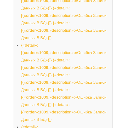
[{«order»:1009,»description»:»Ошибка Записи
Данных В БД»}]} {«detail»:
[{«order»:1009,»description»:»Ошибка Записи
Данных В БД»}]} {«detail»:
[{«order»:1009,»description»:»Ошибка Записи
Данных В БД»}]}
{«detail»:
[{«order»:1009,»description»:»Ошибка Записи
Данных В БД»}]} {«detail»:
[{«order»:1009,»description»:»Ошибка Записи
Данных В БД»}]} {«detail»:
[{«order»:1009,»description»:»Ошибка Записи
Данных В БД»}]} {«detail»:
[{«order»:1009,»description»:»Ошибка Записи
Данных В БД»}]} {«detail»:
[{«order»:1009,»description»:»Ошибка Записи
Данных В БД»}]}
{«detail»: