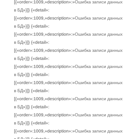
[{«order»:1009,»description»:»Ошибка записи данных
в БД»}]} {«detail»:
[{«order»:1009,»description»:»Ошибка записи данных
в БД»}]} {«detail»:
[{«order»:1009,»description»:»Ошибка записи данных
в БД»}]} {«detail»:
[{«order»:1009,»description»:»Ошибка записи данных
в БД»}]} {«detail»:
[{«order»:1009,»description»:»Ошибка записи данных
в БД»}]} {«detail»:
[{«order»:1009,»description»:»Ошибка записи данных
в БД»}]} {«detail»:
[{«order»:1009,»description»:»Ошибка записи данных
в БД»}]} {«detail»:
[{«order»:1009,»description»:»Ошибка записи данных
в БД»}]} {«detail»:
[{«order»:1009,»description»:»Ошибка записи данных