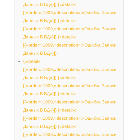
Данных В БД»}]} {«detail»:
[{«order»:1009,»description»:»Ошибка Записи
Данных В БД»}]} {«detail»:
[{«order»:1009,»description»:»Ошибка Записи
Данных В БД»}]} {«detail»:
[{«order»:1009,»description»:»Ошибка Записи
Данных В БД»}]}
{«detail»:
[{«order»:1009,»description»:»Ошибка Записи
Данных В БД»}]} {«detail»:
[{«order»:1009,»description»:»Ошибка Записи
Данных В БД»}]} {«detail»:
[{«order»:1009,»description»:»Ошибка Записи
Данных В БД»}]} {«detail»:
[{«order»:1009,»description»:»Ошибка Записи
Данных В БД»}]} {«detail»:
[{«order»:1009,»description»:»Ошибка Записи