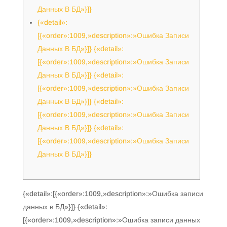
Данных В БД»}]}
{«detail»:
[{«order»:1009,»description»:»Ошибка Записи
Данных В БД»}]} {«detail»:
[{«order»:1009,»description»:»Ошибка Записи
Данных В БД»}]} {«detail»:
[{«order»:1009,»description»:»Ошибка Записи
Данных В БД»}]} {«detail»:
[{«order»:1009,»description»:»Ошибка Записи
Данных В БД»}]} {«detail»:
[{«order»:1009,»description»:»Ошибка Записи
Данных В БД»}]}
{«detail»:[{«order»:1009,»description»:»Ошибка записи
данных в БД»}]} {«detail»:
[{«order»:1009,»description»:»Ошибка записи данных