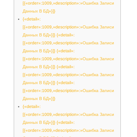
[{«order»:1009,»description»:»Ошибка Записи
Данных В БД»}]}
{«detail»:
[{«order»:1009,»description»:»Ошибка Записи
Данных В БД»}]} {«detail»:
[{«order»:1009,»description»:»Ошибка Записи
Данных В БД»}]} {«detail»:
[{«order»:1009,»description»:»Ошибка Записи
Данных В БД»}]} {«detail»:
[{«order»:1009,»description»:»Ошибка Записи
Данных В БД»}]} {«detail»:
[{«order»:1009,»description»:»Ошибка Записи
Данных В БД»}]}
{«detail»:
[{«order»:1009,»description»:»Ошибка Записи
Данных В БД»}]} {«detail»:
[{«order»:1009,»description»:»Ошибка Записи