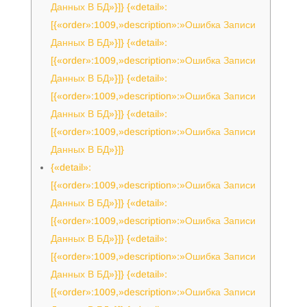
Данных В БД»}]} {«detail»:
[{«order»:1009,»description»:»Ошибка Записи
Данных В БД»}]} {«detail»:
[{«order»:1009,»description»:»Ошибка Записи
Данных В БД»}]} {«detail»:
[{«order»:1009,»description»:»Ошибка Записи
Данных В БД»}]} {«detail»:
[{«order»:1009,»description»:»Ошибка Записи
Данных В БД»}]}
{«detail»:
[{«order»:1009,»description»:»Ошибка Записи
Данных В БД»}]} {«detail»:
[{«order»:1009,»description»:»Ошибка Записи
Данных В БД»}]} {«detail»:
[{«order»:1009,»description»:»Ошибка Записи
Данных В БД»}]} {«detail»:
[{«order»:1009,»description»:»Ошибка Записи