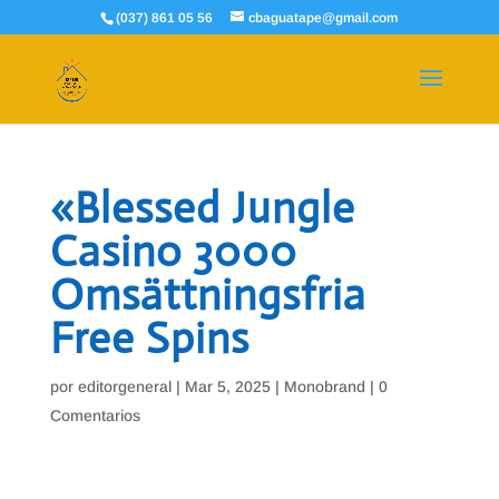
(037) 861 05 56
cbaguatape@gmail.com
«Blessed Jungle
Casino 3000
Omsättningsfria
Free Spins
por
editorgeneral
|
Mar 5, 2025
|
Monobrand
|
0
Comentarios