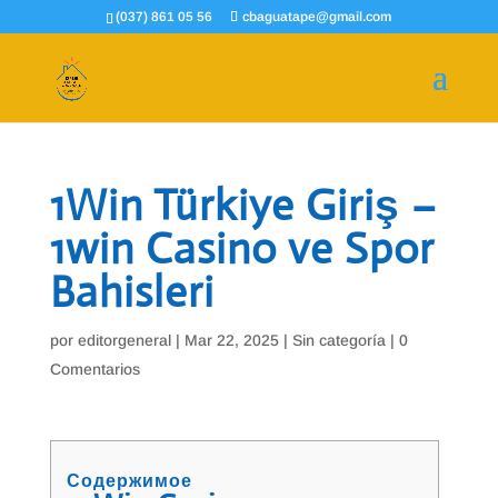
(037) 861 05 56
cbaguatape@gmail.com
1Win Türkiye Giriş –
1win Casino ve Spor
Bahisleri
por
editorgeneral
|
Mar 22, 2025
|
Sin categoría
|
0
Comentarios
Содержимое