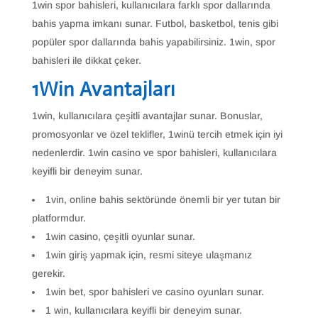
1win spor bahisleri, kullanıcılara farklı spor dallarında
bahis yapma imkanı sunar. Futbol, basketbol, tenis gibi
popüler spor dallarında bahis yapabilirsiniz. 1win, spor
bahisleri ile dikkat çeker.
1Win Avantajları
1win, kullanıcılara çeşitli avantajlar sunar. Bonuslar,
promosyonlar ve özel teklifler, 1winü tercih etmek için iyi
nedenlerdir. 1win casino ve spor bahisleri, kullanıcılara
keyifli bir deneyim sunar.
1vin, online bahis sektöründe önemli bir yer tutan bir
platformdur.
1win casino, çeşitli oyunlar sunar.
1win giriş yapmak için, resmi siteye ulaşmanız
gerekir.
1win bet, spor bahisleri ve casino oyunları sunar.
1 win, kullanıcılara keyifli bir deneyim sunar.