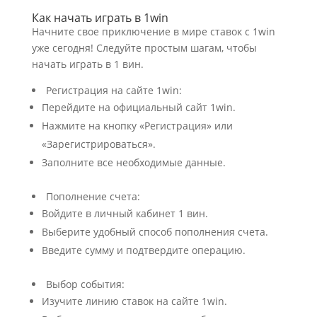
Как начать играть в 1win
Начните свое приключение в мире ставок с 1win
уже сегодня! Следуйте простым шагам, чтобы
начать играть в 1 вин.
Регистрация на сайте 1win:
Перейдите на официальный сайт 1win.
Нажмите на кнопку «Регистрация» или
«Зарегистрироваться».
Заполните все необходимые данные.
Пополнение счета:
Войдите в личный кабинет 1 вин.
Выберите удобный способ пополнения счета.
Введите сумму и подтвердите операцию.
Выбор события:
Изучите линию ставок на сайте 1win.