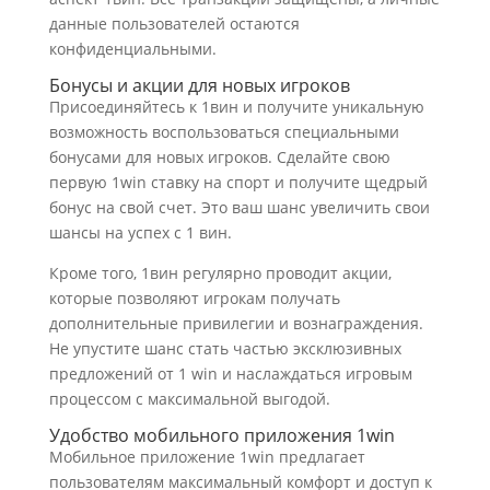
данные пользователей остаются
конфиденциальными.
Бонусы и акции для новых игроков
Присоединяйтесь к 1вин и получите уникальную
возможность воспользоваться специальными
бонусами для новых игроков. Сделайте свою
первую 1win ставку на спорт и получите щедрый
бонус на свой счет. Это ваш шанс увеличить свои
шансы на успех с 1 вин.
Кроме того, 1вин регулярно проводит акции,
которые позволяют игрокам получать
дополнительные привилегии и вознаграждения.
Не упустите шанс стать частью эксклюзивных
предложений от 1 win и наслаждаться игровым
процессом с максимальной выгодой.
Удобство мобильного приложения 1win
Мобильное приложение 1win предлагает
пользователям максимальный комфорт и доступ к