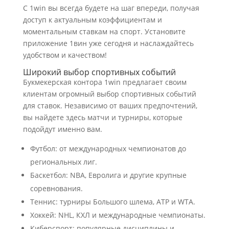
С 1win вы всегда будете на шаг впереди, получая
доступ к актуальным коэффициентам и
моментальным ставкам на спорт. Установите
приложение 1вин уже сегодня и наслаждайтесь
удобством и качеством!
Широкий выбор спортивных событий
Букмекерская контора 1win предлагает своим
клиентам огромный выбор спортивных событий
для ставок. Независимо от ваших предпочтений,
вы найдете здесь матчи и турниры, которые
подойдут именно вам.
Футбол: от международных чемпионатов до
региональных лиг.
Баскетбол: NBA, Евролига и другие крупные
соревнования.
Теннис: турниры Большого шлема, ATP и WTA.
Хоккей: NHL, КХЛ и международные чемпионаты.
Киберспорт: популярные дисциплины и