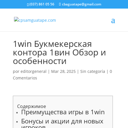
(037) 861 05 56
cbaguatape@gmail.com
1win Букмекерская
контора 1вин Обзор и
особенности
por
editorgeneral
|
Mar 28, 2025
|
Sin categoría
|
0
Comentarios
Содержимое
Преимущества игры в 1win
Бонусы и акции для новых
игроков