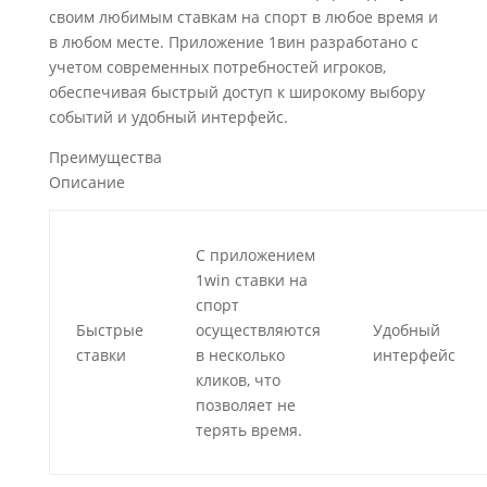
своим любимым ставкам на спорт в любое время и
в любом месте. Приложение 1вин разработано с
учетом современных потребностей игроков,
обеспечивая быстрый доступ к широкому выбору
событий и удобный интерфейс.
Преимущества
Описание
С приложением
1win ставки на
спорт
Быстрые
осуществляются
Удобный
ставки
в несколько
интерфейс
кликов, что
позволяет не
терять время.