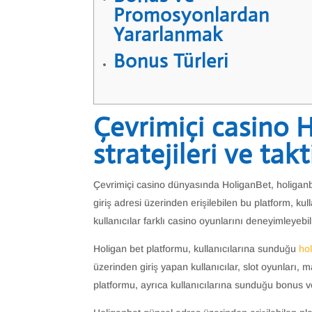
Promosyonlardan
Yararlanmak
Bonus Türleri
Çevrimiçi casino 
stratejileri ve takt
Çevrimiçi casino dünyasında HoliganBet, holiganbe
giriş adresi üzerinden erişilebilen bu platform, ku
kullanıcılar farklı casino oyunlarını deneyimleyebil
Holigan bet platformu, kullanıcılarına sunduğu
hol
üzerinden giriş yapan kullanıcılar, slot oyunları, m
platformu, ayrıca kullanıcılarına sunduğu bonus v