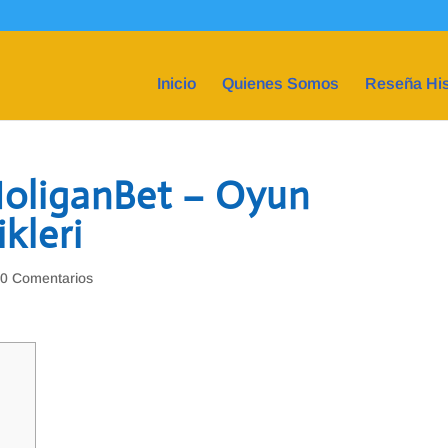
Inicio
Quienes Somos
Reseña His
HoliganBet – Oyun
ikleri
|
0 Comentarios