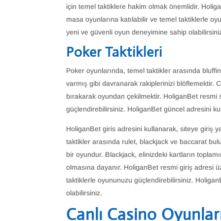
için temel taktiklere hakim olmak önemlidir. Holig
masa oyunlarına katılabilir ve temel taktiklerle oy
yeni ve güvenli oyun deneyimine sahip olabilirsini
Poker Taktikleri
Poker oyunlarında, temel taktikler arasında bluffing,
varmış gibi davranarak rakiplerinizi blöflemektir. C
bırakarak oyundan çekilmektir. HoliganBet resmi s
güçlendirebilirsiniz. HoliganBet güncel adresini ku
HoliganBet giris adresini kullanarak, siteye giriş 
taktikler arasında rulet, blackjack ve baccarat b
bir oyundur. Blackjack, elinizdeki kartların toplam
olmasına dayanır. HoliganBet resmi giriş adresi üz
taktiklerle oyununuzu güçlendirebilirsiniz. Holiga
olabilirsiniz.
Canlı Casino Oyunla