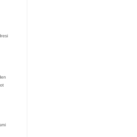
dresi
nden
lot
esmi