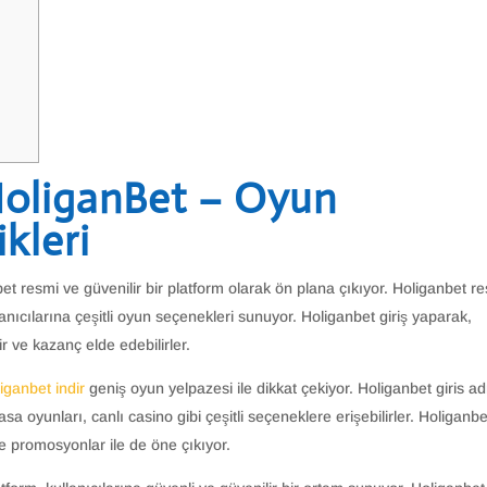
HoliganBet – Oyun
ikleri
t resmi ve güvenilir bir platform olarak ön plana çıkıyor. Holiganbet r
llanıcılarına çeşitli oyun seçenekleri sunuyor. Holiganbet giriş yaparak,
ir ve kazanç elde edebilirler.
iganbet indir
geniş oyun yelpazesi ile dikkat çekiyor. Holiganbet giris ad
asa oyunları, canlı casino gibi çeşitli seçeneklere erişebilirler. Holiganbe
e promosyonlar ile de öne çıkıyor.