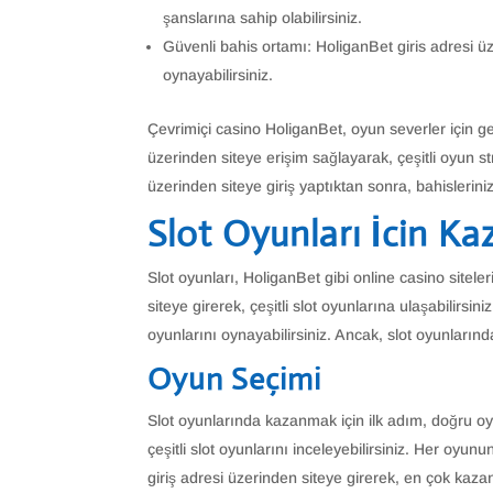
şanslarına sahip olabilirsiniz.
Güvenli bahis ortamı: HoliganBet giris adresi ü
oynayabilirsiniz.
Çevrimiçi casino HoliganBet, oyun severler için ge
üzerinden siteye erişim sağlayarak, çeşitli oyun stra
üzerinden siteye giriş yaptıktan sonra, bahislerinizi
Slot Oyunları İcin Ka
Slot oyunları, HoliganBet gibi online casino sitel
siteye girerek, çeşitli slot oyunlarına ulaşabilirsi
oyunlarını oynayabilirsiniz. Ancak, slot oyunlarında
Oyun Seçimi
Slot oyunlarında kazanmak için ilk adım, doğru oy
çeşitli slot oyunlarını inceleyebilirsiniz. Her oyu
giriş adresi üzerinden siteye girerek, en çok kazand