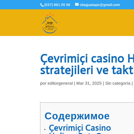
(037) 861 05 56
cbaguatape@gmail.com
Çevrimiçi casino 
stratejileri ve takt
por
editorgeneral
|
Mar 31, 2025
|
Sin categoría
Содержимое
Çevrimiçi Casino