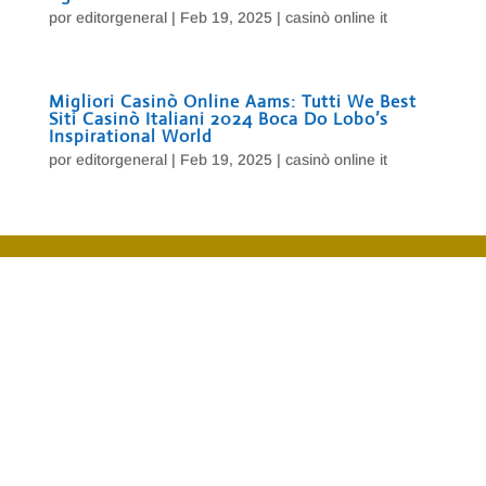
por
editorgeneral
|
Feb 19, 2025
|
casinò online it
Migliori Casinò Online Aams: Tutti We Best
Siti Casinò Italiani 2024 Boca Do Lobo’s
Inspirational World
por
editorgeneral
|
Feb 19, 2025
|
casinò online it
-library
Galabet
kingroyal
jojobet
casibom
holiganbet
grandpashabet
jojobe